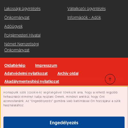
Lakossági ügyintézés
Vállalkozói ügyintézés
Önkormányzat
Információk - Adók
Adóügyek
Polgármesteri Hivatal
Német Nemzetiségi
Önkormányzat
Oldaltérkép
Impresszum
Adatvédelmi nyilatkozat
Archív oldal
Akadálymentesítési nyilatkozat
Honlapunk sütik (cookie-k) segítségével törekszik arra, hogy a lehető legjobb
Minden jog fenntartva © 2026 Pilisvörösvár Város
Süti beállítások
felhasználói élményt tudja nyújtani Önnek, mindezt anélkül, hogy Önt
azonosítanánk. Az “Engedélyezés” gombra való kattintással Ön hozzájárul a sütik
használatához.
Engedélyezés