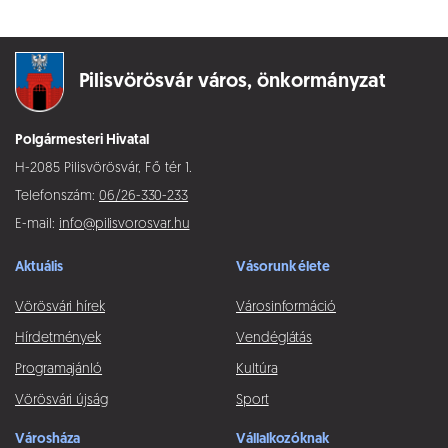
Pilisvörösvár város,
önkormányzat
Polgármesteri Hivatal
H-2085 Pilisvörösvár, Fő tér 1.
Telefonszám:
06/26-330-233
E-mail:
info@pilisvorosvar.hu
Aktuális
Vásorunk élete
Vörösvári hírek
Városinformáció
Hírdetmények
Vendéglátás
Programajánló
Kultúra
Vörösvári újság
Sport
Városháza
Vállalkozóknak