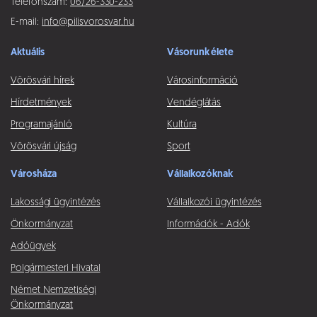
Telefonszám:
06/26-330-233
E-mail:
info@pilisvorosvar.hu
Aktuális
Vásorunk élete
Vörösvári hírek
Városinformáció
Hírdetmények
Vendéglátás
Programajánló
Kultúra
Vörösvári újság
Sport
Városháza
Vállalkozóknak
Lakossági ügyintézés
Vállalkozói ügyintézés
Önkormányzat
Információk - Adók
Adóügyek
Polgármesteri Hivatal
Német Nemzetiségi
Önkormányzat