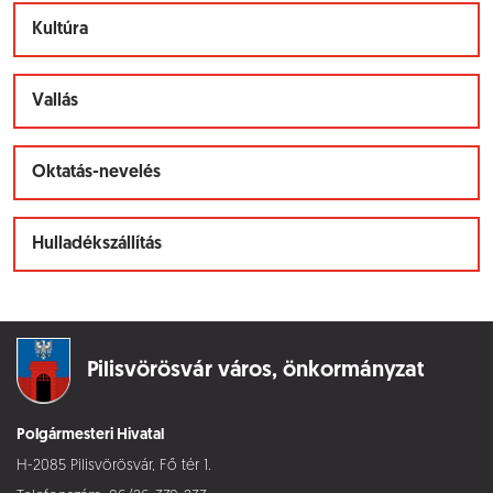
Kultúra
Vallás
Oktatás-nevelés
Hulladékszállítás
Pilisvörösvár város,
önkormányzat
Polgármesteri Hivatal
H-2085 Pilisvörösvár, Fő tér 1.