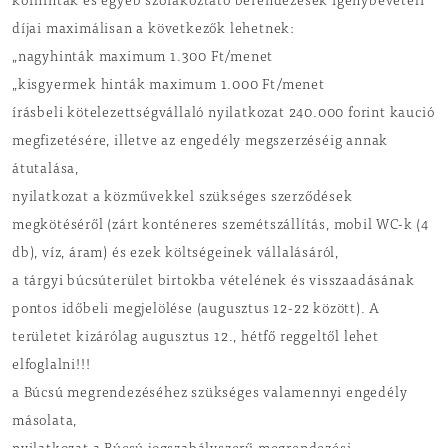
körhinták és egyéb szórakoztató berendezések igénybevételi
díjai maximálisan a következők lehetnek:
„nagyhinták maximum 1.300 Ft/menet
„kisgyermek hinták maximum 1.000 Ft/menet
írásbeli kötelezettségvállaló nyilatkozat 240.000 forint kaució
megfizetésére, illetve az engedély megszerzéséig annak
átutalása,
nyilatkozat a közművekkel szükséges szerződések
megkötéséről (zárt konténeres szemétszállítás, mobil WC-k (4
db), víz, áram) és ezek költségeinek vállalásáról,
a tárgyi búcsúterület birtokba vételének és visszaadásának
pontos időbeli megjelölése (augusztus 12-22 között). A
területet kizárólag augusztus 12., hétfő reggeltől lehet
elfoglalni!!!
a Búcsú megrendezéséhez szükséges valamennyi engedély
másolata,