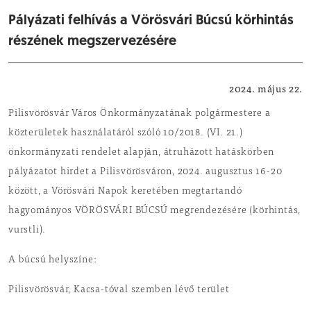
Pályázati felhívás a Vörösvári Búcsú körhintás
részének megszervezésére
Ajánlatkérés
2024. május 22.
Pilisvörösvár Város Önkormányzatának polgármestere a
közterületek használatáról szóló 10/2018. (VI. 21.)
önkormányzati rendelet alapján, átruházott hatáskörben
pályázatot hirdet a Pilisvörösváron, 2024. augusztus 16-20
között, a Vörösvári Napok keretében megtartandó
hagyományos VÖRÖSVÁRI BÚCSÚ megrendezésére (körhintás,
vurstli).
A búcsú helyszíne:
Pilisvörösvár, Kacsa-tóval szemben lévő terület