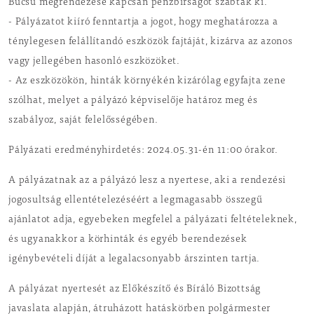
Búcsú megrendezése kapcsán pénzbírságot szabtak ki.
- Pályázatot kiíró fenntartja a jogot, hogy meghatározza a
ténylegesen felállítandó eszközök fajtáját, kizárva az azonos
vagy jellegében hasonló eszközöket.
- Az eszközökön, hinták környékén kizárólag egyfajta zene
szólhat, melyet a pályázó képviselője határoz meg és
szabályoz, saját felelősségében.
Pályázati eredményhirdetés: 2024.05.31-én 11:00 órakor.
A pályázatnak az a pályázó lesz a nyertese, aki a rendezési
jogosultság ellentételezéséért a legmagasabb összegű
ajánlatot adja, egyebeken megfelel a pályázati feltételeknek,
és ugyanakkor a körhinták és egyéb berendezések
igénybevételi díját a legalacsonyabb árszinten tartja.
A pályázat nyertesét az Előkészítő és Bíráló Bizottság
javaslata alapján, átruházott hatáskörben polgármester