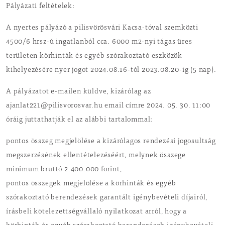
Pályázati feltételek:
A nyertes pályázó a pilisvörösvári Kacsa-tóval szemközti
4500/6 hrsz-ú ingatlanból cca. 6000 m2-nyi tágas üres
területen körhinták és egyéb szórakoztató eszközök
kihelyezésére nyer jogot 2024.08.16-tól 2023.08.20-ig (5 nap).
A pályázatot e-mailen küldve, kizárólag az
ajanlat221@pilisvorosvar.hu email címre 2024. 05. 30. 11:00
óráig juttathatják el az alábbi tartalommal:
pontos összeg megjelölése a kizárólagos rendezési jogosultság
megszerzésének ellentételezéséért, melynek összege
minimum bruttó 2.400.000 forint,
pontos összegek megjelölése a körhinták és egyéb
szórakoztató berendezések garantált igénybevételi díjairól,
írásbeli kötelezettségvállaló nyilatkozat arról, hogy a