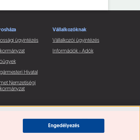
rosháza
Vállalkozóknak
ossági ügyintézés
Vállalkozói ügyintézés
kormányzat
Információk - Adók
óügyek
gármesteri Hivatal
met Nemzetiségi
kormányzat
Engedélyezés