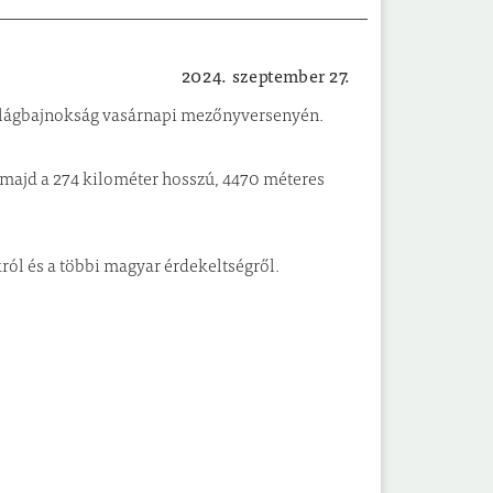
2024. szeptember 27.
Sport
s világbajnokság vasárnapi mezőnyversenyén.
l majd a 274 kilométer hosszú, 4470 méteres
ól és a többi magyar érdekeltségről.