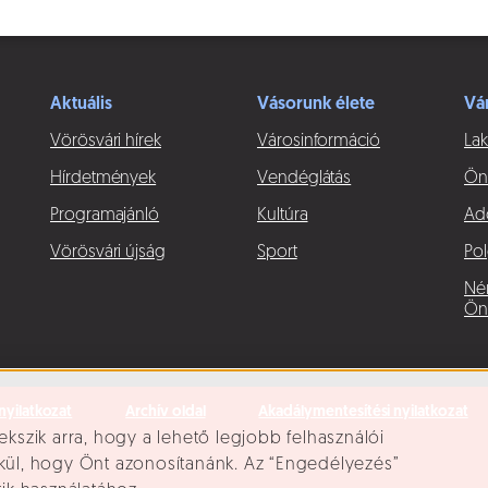
Aktuális
Vásorunk élete
Vá
Vörösvári hírek
Városinformáció
Lak
Hírdetmények
Vendéglátás
Ön
Programajánló
Kultúra
Ad
Vörösvári újság
Sport
Pol
Né
Ön
nyilatkozat
Archív oldal
Akadálymentesítési nyilatkozat
ekszik arra, hogy a lehető legjobb felhasználói
lkül, hogy Önt azonosítanánk. Az “Engedélyezés”