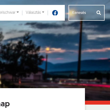
rischwar
Választás
Aloldalak [
]
nap