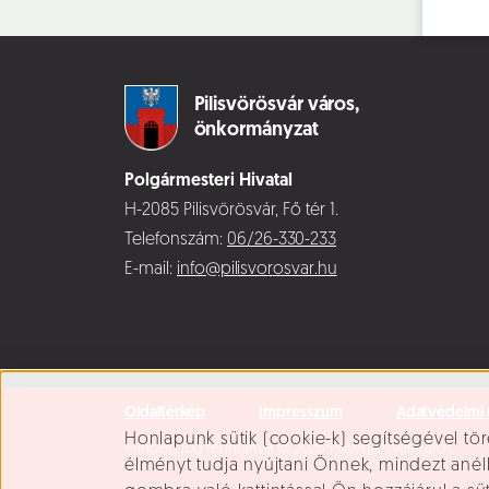
Pilisvörösvár város,
önkormányzat
Polgármesteri Hivatal
H-2085 Pilisvörösvár, Fő tér 1.
Telefonszám:
06/26-330-233
E-mail:
info@pilisvorosvar.hu
Oldaltérkép
Impresszum
Adatvédelmi 
Süti beállítások
Honlapunk sütik (cookie-k) segítségével tör
Minden jog fenntartva © 2026 Pilisvörösvár Város
élményt tudja nyújtani Önnek, mindezt ané