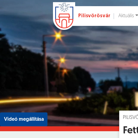
Aktuális
Pilisvörösvár
Ugrás a fő tartalomhoz
Hírek [
]
Esem
PILIS
Videó megállítása
Fet