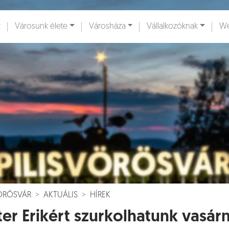
Városunk élete
Városháza
Vállalkozóknak
We
ények [
]
Dokumentumok [
]
VÖRÖSVÁR
AKTUÁLIS
HÍREK
ter Erikért szurkolhatunk vasár