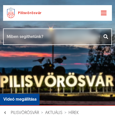
Pilisvörösvár
Ugrás a fő tartalomhoz
Hírek [
]
Események [
]
Dokumentumok [
]
Aloldalak [
]
Videó megállítása
PILISVÖRÖSVÁR
AKTUÁLIS
HÍREK