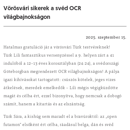
Vörösvári sikerek a svéd OCR
világbajnokságon
Sport
2025. szeptember 15.
Hatalmas gratuláció jár a vörösvári Türk testvéreknek!
Türk Lili fantasztikus versenyzéssel a 9. helyen zárt a 41
indulóból a 12–13 éves korosztályban (24:24), a svédországi
Göteborgban megrendezett OCR világbajnokságon! A pálya
igazi kihívásokat tartogatott: csúszós kötelek, jeges vizes
átkelések, meredek emelkedők – Lili mégis végigküzdötte
magát és célba ért, ezzel bizonyítva, hogy nemcsak a dobogó
számít, hanem a kitartás és az elszántság.
Türk Sára, a kishúg sem maradt el a bravúroktól: az „open
futamon” elsőként ért célba, ráadásul belga, dán és svéd