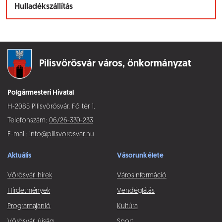
Hulladékszállítás
Pilisvörösvár város,
önkormányzat
Polgármesteri Hivatal
H-2085 Pilisvörösvár, Fő tér 1.
Telefonszám:
06/26-330-233
E-mail:
info@pilisvorosvar.hu
Aktuális
Vásorunk élete
Vörösvári hírek
Városinformáció
Hírdetmények
Vendéglátás
Programajánló
Kultúra
Vörösvári újság
Sport