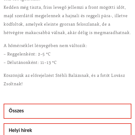
Kedden még tiszta, friss levegő jellemzi a front mögötti időt,
majd szerdától megjelennek a hajnali és reggeli pára-, illetve
ködfoltok, amelyek eleinte gyorsan feloszlanak, de a
hétvégére makacsabbá válnak, akár délig is megmaradhatnak.
A hőmérséklet lényegében nem változik:
– Reggelenként: 2–5 °C
– Délutánonként: 11–13 °C
Köszönjük az előrejelzést Stéhli Balázsnak, és a fotót Lovász
Zsoltnak!
Összes
Helyi hírek