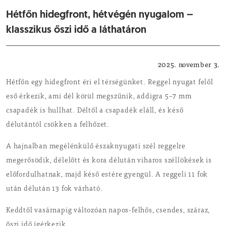
Hétfőn hidegfront, hétvégén nyugalom –
klasszikus őszi idő a láthatáron
Időjárás
2025. november 3.
Hétfőn egy hidegfront éri el térségünket. Reggel nyugat felől
eső érkezik, ami dél körül megszűnik, addigra 5–7 mm
csapadék is hullhat. Déltől a csapadék eláll, és késő
délutántól csökken a felhőzet.
A hajnalban megélénkülő északnyugati szél reggelre
megerősödik, délelőtt és kora délután viharos széllökések is
előfordulhatnak, majd késő estére gyengül. A reggeli 11 fok
után délután 13 fok várható.
Keddtől vasárnapig változóan napos-felhős, csendes, száraz,
őszi idő ígérkezik.