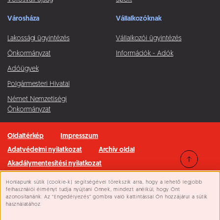
Városháza
Vállalkozóknak
Lakossági ügyintézés
Vállalkozói ügyintézés
Önkormányzat
Információk - Adók
Adóügyek
Polgármesteri Hivatal
Német Nemzetiségi
Önkormányzat
Oldaltérkép
Impresszum
Adatvédelmi nyilatkozat
Archív oldal
Akadálymentesítési nyilatkozat
Honlapunk sütik (cookie-k) segítségével törekszik arra, hogy a lehető legjobb
Minden jog fenntartva © 2026 Pilisvörösvár Város
Süti beállítások
felhasználói élményt tudja nyújtani Önnek, mindezt anélkül, hogy Önt
azonosítanánk. Az “Engedélyezés” gombra való kattintással Ön hozzájárul a sütik
használatához.