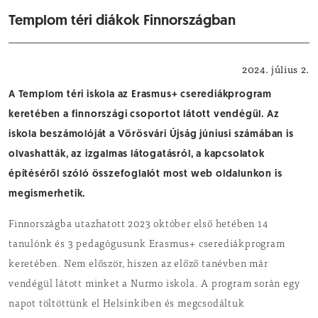
Templom téri diákok Finnországban
Oktatás-nevelés
2024. július 2.
A Templom téri iskola az Erasmus+ cserediákprogram
keretében a finnországi csoportot látott vendégül. Az
iskola beszámolóját a Vörösvári Újság júniusi számában is
olvashatták, az izgalmas látogatásról, a kapcsolatok
építéséről szóló összefoglalót most web oldalunkon is
megismerhetik.
Finnországba utazhatott 2023 október első hetében 14
tanulónk és 3 pedagógusunk Erasmus+ cserediákprogram
keretében. Nem először, hiszen az előző tanévben már
vendégül látott minket a Nurmo iskola. A program során egy
napot töltöttünk el Helsinkiben és megcsodáltuk