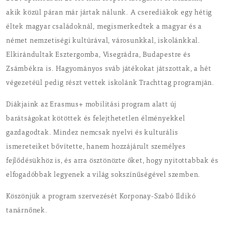
akik közül páran már jártak nálunk. A cserediákok egy hétig
éltek magyar családoknál, megismerkedtek a magyar és a
német nemzetiségi kultúrával, városunkkal, iskolánkkal.
Elkirándultak Esztergomba, Visegrádra, Budapestre és
Zsámbékra is. Hagyományos sváb játékokat játszottak, a hét
végezetéül pedig részt vettek iskolánk Trachttag programján.
Diákjaink az Erasmus+ mobilitási program alatt új
barátságokat kötöttek és felejthetetlen élményekkel
gazdagodtak. Mindez nemcsak nyelvi és kulturális
ismereteiket bővítette, hanem hozzájárult személyes
fejlődésükhöz is, és arra ösztönözte őket, hogy nyitottabbak és
elfogadóbbak legyenek a világ sokszínűségével szemben.
Köszönjük a program szervezését Korponay-Szabó Ildikó
tanárnőnek.