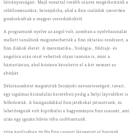
látványosságait. Majd vonattal tovább utazva megérkeztünk a
célállomásunkra, Seinäjokiba, ahol a finn családok szeretően
gondoskodtak a magyar cserediákokról.
A programunk nyelve az angol volt, azonban a nyelvhasználat
mellett tanulóink megismerhették a finn oktatási rendszert, a
finn diákok életét. A matematika-, biológia-, földrajz- és
angolóra után részt vehettek olyan tanórán is, mint a
háztartástan, ahol közösen készítette el a két nemzet az
ebédjét.
Délutánonként megnéztük Seinäjoki nevezetességeit, tavait,
egy izgalmas kirándulás keretében pedig a helyi lápvidéket is
felfedeztük. A házigazdákkal finn játékokat játszottunk, és
lehetőségünk volt kipróbálni a hagyományos finn szaunát, ami
után egy igazán hűvös tóba csobbantunk.
2024 áprilisában 20 fős finn csoport látogatott el hozzánk,