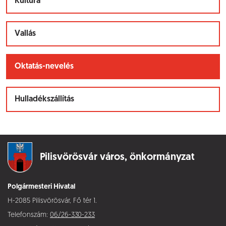
Kultúra
Vallás
Oktatás-nevelés
Hulladékszállítás
Pilisvörösvár város,
önkormányzat
Polgármesteri Hivatal
H-2085 Pilisvörösvár, Fő tér 1.
Telefonszám:
06/26-330-233