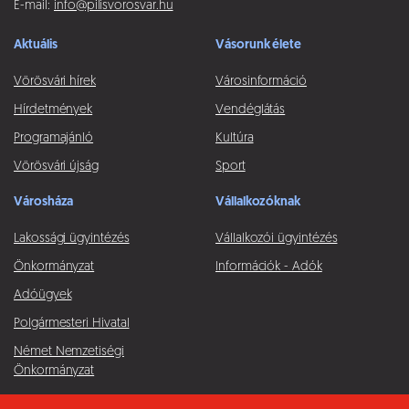
E-mail:
info@pilisvorosvar.hu
Aktuális
Vásorunk élete
Vörösvári hírek
Városinformáció
Hírdetmények
Vendéglátás
Programajánló
Kultúra
Vörösvári újság
Sport
Városháza
Vállalkozóknak
Lakossági ügyintézés
Vállalkozói ügyintézés
Önkormányzat
Információk - Adók
Adóügyek
Polgármesteri Hivatal
Német Nemzetiségi
Önkormányzat