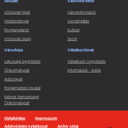
Aktuális
Vásorunk élete
Vörösvári hírek
Városinformáció
Hírdetmények
Vendéglátás
Programajánló
Kultúra
Vörösvári újság
Sport
Városháza
Vállalkozóknak
Lakossági ügyintézés
Vállalkozói ügyintézés
Önkormányzat
Információk - Adók
Adóügyek
Polgármesteri Hivatal
Német Nemzetiségi
Önkormányzat
Oldaltérkép
Impresszum
Adatvédelmi nyilatkozat
Archív oldal