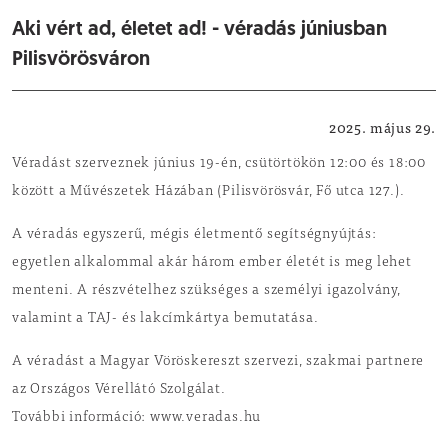
Aki vért ad, életet ad! - véradás júniusban
Pilisvörösváron
Egészség
2025. május 29.
Véradást szerveznek június 19-én, csütörtökön 12:00 és 18:00
között a Művészetek Házában (Pilisvörösvár, Fő utca 127.).
A véradás egyszerű, mégis életmentő segítségnyújtás:
egyetlen alkalommal akár három ember életét is meg lehet
menteni. A részvételhez szükséges a személyi igazolvány,
valamint a TAJ- és lakcímkártya bemutatása.
A véradást a Magyar Vöröskereszt szervezi, szakmai partnere
az Országos Vérellátó Szolgálat.
További információ: www.veradas.hu