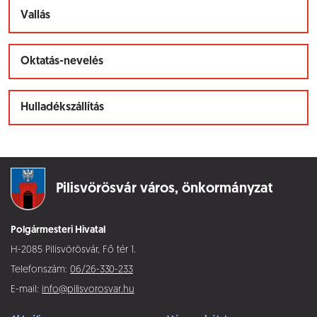
Vallás
Oktatás-nevelés
Hulladékszállítás
Pilisvörösvár város,
önkormányzat
Polgármesteri Hivatal
H-2085 Pilisvörösvár, Fő tér 1.
Telefonszám:
06/26-330-233
E-mail:
info@pilisvorosvar.hu