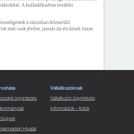
odásokkal. A hulladékudvar további
 beszélgettek a városban felmerülő
nt már csak jövőre, január 29-én ülnek össze
rosháza
Vállalkozóknak
ossági ügyintézés
Vállalkozói ügyintézés
kormányzat
Információk - Adók
óügyek
gármesteri Hivatal