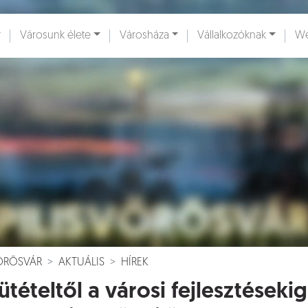
Városunk élete
Városháza
Vállalkozóknak
We
ények [
]
Dokumentumok [
]
VÖRÖSVÁR
AKTUÁLIS
HÍREK
ütételtől a városi fejlesztéseki