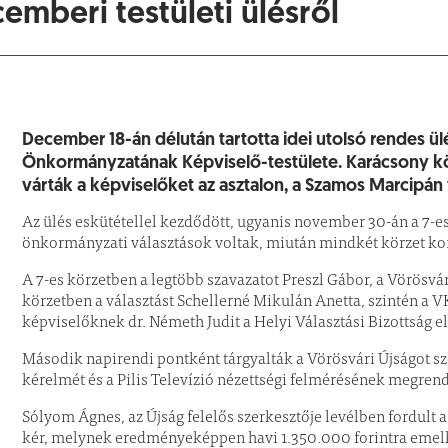
emberi testületi ülésről
December 18-án délután tartotta idei utolsó rendes ül
Önkormányzatának Képviselő-testülete. Karácsony k
várták a képviselőket az asztalon, a Szamos Marcipán 
Az ülés eskütétellel kezdődött, ugyanis november 30-án a 7-e
önkormányzati választások voltak, miután mindkét körzet k
A 7-es körzetben a legtöbb szavazatot Preszl Gábor, a Vörösváré
körzetben a választást Schellerné Mikulán Anetta, szintén a VK
képviselőknek dr. Németh Judit a Helyi Választási Bizottság e
Második napirendi pontként tárgyalták a Vörösvári Újságot sz
kérelmét és a Pilis Televízió nézettségi felmérésének megre
Sólyom Ágnes, az Újság felelős szerkesztője levélben fordult a
kér, melynek eredményeképpen havi 1.350.000 forintra emelk