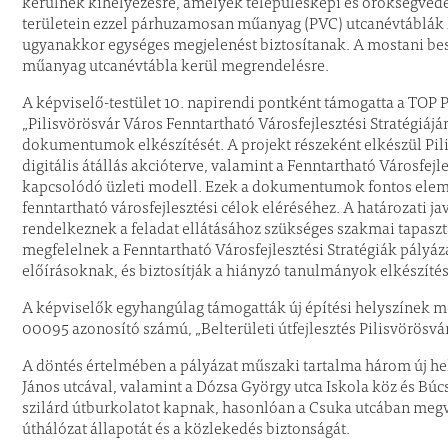
kerülnek kihelyezésre, amelyek településképi és örökségvéd
területein ezzel párhuzamosan műanyag (PVC) utcanévtáblák 
ugyanakkor egységes megjelenést biztosítanak. A mostani bes
műanyag utcanévtábla kerül megrendelésre.
A képviselő-testület 10. napirendi pontként támogatta a TOP
„Pilisvörösvár Város Fenntartható Városfejlesztési Stratégiá
dokumentumok elkészítését. A projekt részeként elkészül Pili
digitális átállás akcióterve, valamint a Fenntartható Városfej
kapcsolódó üzleti modell. Ezek a dokumentumok fontos eleme
fenntartható városfejlesztési célok eléréséhez. A határozati j
rendelkeznek a feladat ellátásához szükséges szakmai tapaszt
megfelelnek a Fenntartható Városfejlesztési Stratégiák pályáz
előírásoknak, és biztosítják a hiányzó tanulmányok elkészítés
A képviselők egyhangúlag támogatták új építési helyszínek me
00095 azonosító számú, „Belterületi útfejlesztés Pilisvörösvá
A döntés értelmében a pályázat műszaki tartalma három új hel
János utcával, valamint a Dózsa György utca Iskola köz és Búcs
szilárd útburkolatot kapnak, hasonlóan a Csuka utcában megval
úthálózat állapotát és a közlekedés biztonságát.