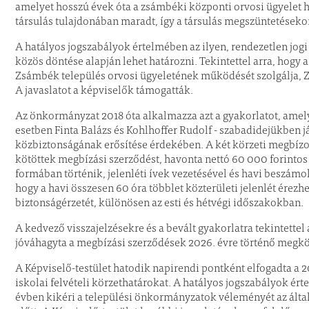
amelyet hosszú évek óta a zsámbéki központi orvosi ügyelet h
társulás tulajdonában maradt, így a társulás megszüntetésekor
A hatályos jogszabályok értelmében az ilyen, rendezetlen jog
közös döntése alapján lehet határozni. Tekintettel arra, hogy
Zsámbék település orvosi ügyeletének működését szolgálja, 
A javaslatot a képviselők támogatták.
Az önkormányzat 2018 óta alkalmazza azt a gyakorlatot, amely 
esetben Finta Balázs és Kohlhoffer Rudolf - szabadidejükben já
közbiztonságának erősítése érdekében. A két körzeti megbízo
kötöttek megbízási szerződést, havonta nettó 60 000 forintos 
formában történik, jelenléti ívek vezetésével és havi beszámo
hogy a havi összesen 60 óra többlet közterületi jelenlét érezhe
biztonságérzetét, különösen az esti és hétvégi időszakokban.
A kedvező visszajelzésekre és a bevált gyakorlatra tekintettel 
jóváhagyta a megbízási szerződések 2026. évre történő megkö
A Képviselő-testület hatodik napirendi pontként elfogadta a 
iskolai felvételi körzethatárokat. A hatályos jogszabályok ér
évben kikéri a települési önkormányzatok véleményét az álta