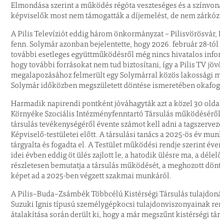
Elmondása szerint a működés régóta veszteséges és a színvon
képviselők most nem támogatták a díjemelést, de nem zárkózt
A Pilis Televíziót eddig három önkormányzat – Pilisvörösvár, 
fenn. Solymár azonban bejelentette, hogy 2026. február 28-tól 
további esetleges együttműködésről még nincs hivatalos inform
hogy további forrásokat nem tud biztosítani, így a Pilis TV jöv
megalapozásához felmerült egy Solymárral közös lakossági mé
Solymár időközben megszületett döntése ismeretében okafog
Harmadik napirendi pontként jóváhagyták azt a közel 30 oldal
Környéke Szociális Intézményfenntartó Társulás működéséről 
társulás tevékenységéről évente számot kell adni a tagszerve
Képviselő-testületei előtt. A társulási tanács a 2025-ös év 
tárgyalta és fogadta el. A Testület működési rendje szerint éve
idei évben eddig öt ülés zajlott le, a hatodik ülésre ma, a dél
részletesen bemutatja a társulás működését, a meghozott döntés
képet ad a 2025-ben végzett szakmai munkáról.
A Pilis–Buda–Zsámbék Többcélú Kistérségi Társulás tulajdo
Suzuki Ignis típusú személygépkocsi tulajdonviszonyainak ren
átalakítása során derült ki, hogy a már megszűnt kistérségi t