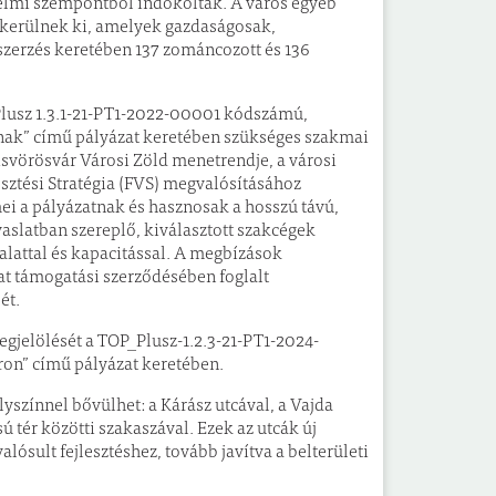
elmi szempontból indokoltak. A város egyéb
kerülnek ki, amelyek gazdaságosak,
zerzés keretében 137 zománcozott és 136
 Plusz 1.3.1-21-PT1-2022-00001 kódszámú,
jának” című pályázat keretében szükséges szakmai
svörösvár Városi Zöld menetrendje, a városi
lesztési Stratégia (FVS) megvalósításához
i a pályázatnak és hasznosak a hosszú távú,
avaslatban szereplő, kiválasztott szakcégek
alattal és kapacitással. A megbízások
at támogatási szerződésében foglalt
ét.
gjelölését a TOP_Plusz-1.2.3-21-PT1-2024-
ron” című pályázat keretében.
yszínnel bővülhet: a Kárász utcával, a Vajda
ú tér közötti szakaszával. Ezek az utcák új
ósult fejlesztéshez, tovább javítva a belterületi