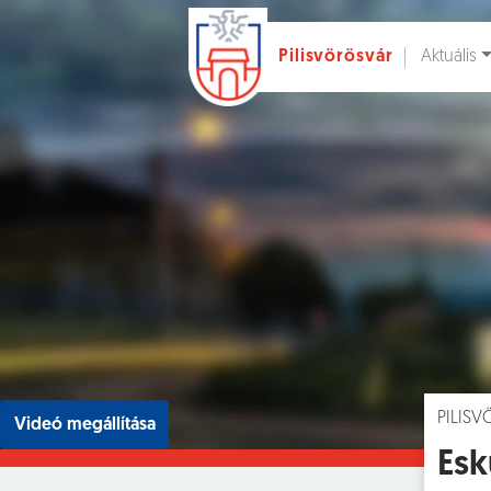
Aktuális
Pilisvörösvár
Ugrás a fő tartalomhoz
Hírek [
]
Esem
PILIS
Videó megállítása
Esk