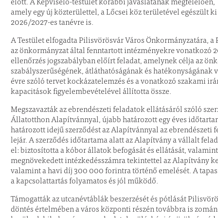
előtt. A Képviselő-testület korábbi javaslatának megfelelően,
amely egy új közterülettel, a Lőcsei köz területével egészült 
2026/2027-es tanévre is.
A Testület elfogadta Pilisvörösvár Város Önkormányzatára, a 
az önkormányzat által fenntartott intézményekre vonatkozó 202
ellenőrzés jogszabályban előírt feladat, amelynek célja az 
szabályszerűségének, átláthatóságának és hatékonyságának viz
évre szóló tervet kockázatelemzés és a vonatkozó szakami irá
kapacitások figyelembevételével állította össze.
Megszavazták az ebrendészeti feladatok ellátásáról szóló s
Állatotthon Alapítvánnyal, újabb határozott egy éves időtar
határozott idejű szerződést az Alapítvánnyal az ebrendészeti 
lejár. A szerződés időtartama alatt az Alapítvány a vállalt f
el: biztosította a kóbor állatok befogását és ellátását, valamint 
megnövekedett intézkedésszámra tekintettel az Alapítvány k
valamint a havi díj 300 000 forintra történő emelését. A tap
a kapcsolattartás folyamatos és jól működő.
Támogatták az utcanévtáblák beszerzését és pótlását Pilisvörö
döntés értelmében a város központi részén továbbra is zomá