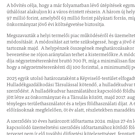
A bővítés célja, hogy a már folyamatban lévő útépítések egym
úthálózat alakuljon ki a város érintett részein. A három új hel
97 millió forint, amelyből 63 millió forint pályázati forrás, m
önkormányzat jövő évi költségvetése biztosítja.
Megszavazták a helyi termelői piac működéséről és üzemelte
módosítását. A módosítást azt tette szükségessé, hogy a jövő é
tartoznak majd. A helypénzek összegének meghatározásakor az 
bevezetése ne rójon aránytalan terhet a kistermelőkre.A módo
díja négyzetméterenként bruttó 700 Ft, míg a minimálisan fizete
hogy a négyzetméterenkénti díj 100 forinttal, a minimumdíj p
2025 egyik utolsó határozataként a Képviselő-testület elfoga
Hulladékgazdálkodási Társulással kötendő, a hulladékudvar t
szerződést. A hulladékudvar használatához kapcsolódó földha
jött létre az önkormányzat és a Társulás között, majd 2017. au
tényleges területhasználatot és a teljes földhasználati díjat. A 
előírásoknak megfelelően, öt év alatt, részletekben maradékt
A szerződés 10 éves határozott időtartama 2024. május 27-én lej
kapcsolódó üzemeltetési szerződés időtartamához kötődő föl
tervezet nem ír elő további díjfizetési kötelezettséget, fenntar