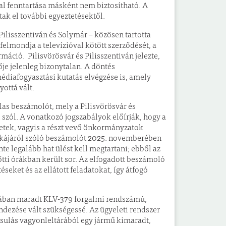
al fenntartása másként nem biztosítható. A
ak el további egyeztetésektől.
Pilisszentiván és Solymár – közösen tartotta
felmondja a televízióval kötött szerződését, a
áció. Pilisvörösvár és Pilisszentiván jelezte,
ője jelenleg bizonytalan. A döntés
diafogyasztási kutatás elvégzése is, amely
yottá vált.
as beszámolót, mely a Pilisvörösvár és
szól. A vonatkozó jogszabályok előírják, hogy a
zetek, vagyis a részt vevő önkormányzatok
munkájáról szóló beszámolót 2025. novemberében
nte legalább hat ülést kell megtartani; ebből az
előtti órákban került sor. Az elfogadott beszámoló
eket és az ellátott feladatokat, így átfogó
nában maradt KLV-379 forgalmi rendszámú,
dezése vált szükségessé. Az ügyeleti rendszer
ársulás vagyonleltárából egy jármű kimaradt,