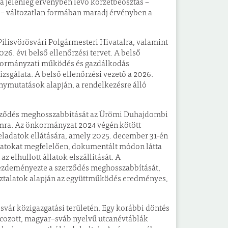
 a jelenleg érvényben lévő körzetbeosztás –
ki – változatlan formában maradj érvényben a
Pilisvörösvári Polgármesteri Hivatalra, valamint
6. évi belső ellenőrzési tervet. A belső
önkormányzati működés és gazdálkodás
sgálata. A belső ellenőrzési vezető a 2026.
nymutatások alapján, a rendelkezésre álló
zerződés meghosszabbítását az Ürömi Duhajdombi
tamra. Az önkormányzat 2024 végén kötött
feladatok ellátására, amely 2025. december 31-én
eladatokat megfelelően, dokumentált módon látta
az elhullott állatok elszállítását. A
ezdeményezte a szerződés meghosszabbítását,
asztalatok alapján az együttműködés eredményes,
svár közigazgatási területén. Egy korábbi döntés
ncozott, magyar–sváb nyelvű utcanévtáblák