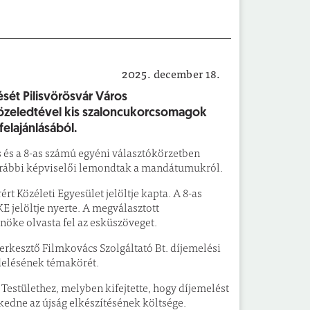
2025. december 18.
Önkormányzat
ését Pilisvörösvár Város
özeledtével kis szaloncukorcsomagok
felajánlásából.
s és a 8-as számú egyéni választókörzetben
orábbi képviselői lemondtak a mandátumukról.
rt Közéleti Egyesület jelöltje kapta. A 8-as
E jelöltje nyerte. A megválasztott
lnöke olvasta fel az esküszöveget.
erkesztő Filmkovács Szolgáltató Bt. díjemelési
ndelésének témakörét.
 Testülethez, melyben kifejtette, hogy díjemelést
edne az újság elkészítésének költsége.