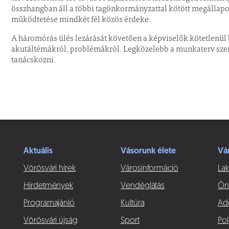
összhangban áll a többi tagönkormányzattal kötött megállap
működtetése mindkét fél közös érdeke.
A háromórás ülés lezárását követően a képviselők kötetlenül
akutáltémákról, problémákról. Legközelebb a munkaterv szeri
tanácskozni.
Aktuális
Vásorunk élete
Vá
Vörösvári hírek
Városinformáció
Lak
Hírdetmények
Vendéglátás
Ön
Programajánló
Kultúra
Ad
Vörösvári újság
Sport
Pol