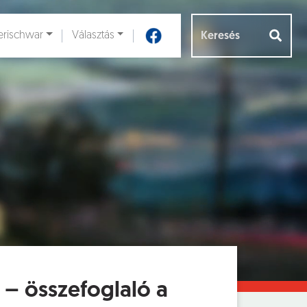
rischwar
Választás
Aloldalak [
]
g – összefoglaló a