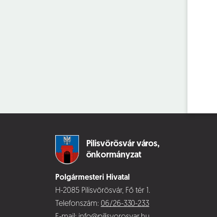
Pilisvörösvár város,
önkormányzat
Polgármesteri Hivatal
H-2085 Pilisvörösvár, Fő tér 1.
Telefonszám:
06/26-330-233
E-mail:
info@pilisvorosvar.hu