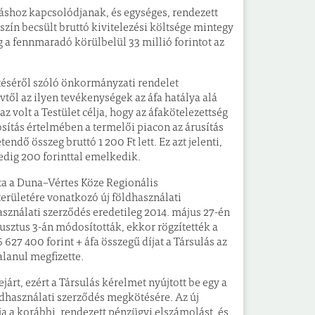
áshoz kapcsolódjanak, és egységes, rendezett
yszín becsült bruttó kivitelezési költsége mintegy
íg a fennmaradó körülbelül 33 millió forintot az
téséről szóló önkormányzati rendelet
vtől az ilyen tevékenységek az áfa hatálya alá
volt a Testület célja, hogy az áfakötelezettség
sítás értelmében a termelői piacon az árusítás
ndő összeg bruttó 1 200 Ft lett. Ez azt jelenti,
edig 200 forinttal emelkedik.
dta a Duna–Vértes Köze Regionális
erületére vonatkozó új földhasználati
sználati szerződés eredetileg 2014. május 27-én
gusztus 3-án módosították, ekkor rögzítették a
6 627 400 forint + áfa összegű díjat a Társulás az
alanul megfizette.
árt, ezért a Társulás kérelmet nyújtott be egy a
dhasználati szerződés megkötésére. Az új
tja a korábbi, rendezett pénzügyi elszámolást, és