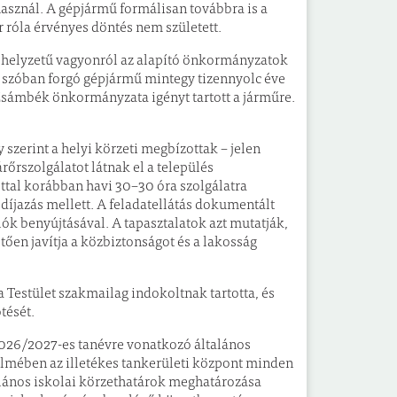
asznál. A gépjármű formálisan továbbra is a
 róla érvényes döntés nem született.
i helyzetű vagyonról az alapító önkormányzatok
 a szóban forgó gépjármű mintegy tizennyolc éve
Zsámbék önkormányzata igényt tartott a járműre.
szerint a helyi körzeti megbízottak – jelen
rőrszolgálatot látnak el a település
ttal korábban havi 30–30 óra szolgálatra
díjazás mellett. A feladatellátás dokumentált
lók benyújtásával. A tapasztalatok azt mutatják,
tően javítja a közbiztonságot és a lakosság
a Testület szakmailag indokoltnak tartotta, és
tését.
2026/2027-es tanévre vonatkozó általános
telmében az illetékes tankerületi központ minden
lános iskolai körzethatárok meghatározása