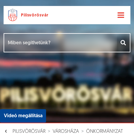
Pilisvörösvár
Ugrás a fő tartalomhoz
Hírek [
]
Események [
]
Dokumentumok [
]
Aloldalak [
]
Videó megállítása
PILISVÖRÖSVÁR
VÁROSHÁZA
ÖNKORMÁNYZAT