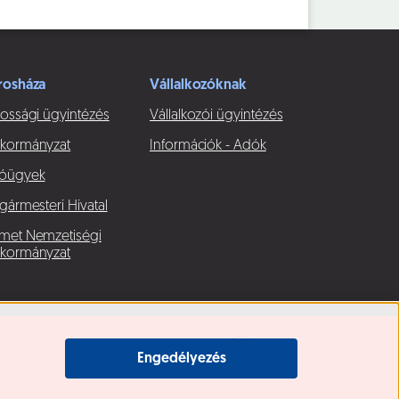
rosháza
Vállalkozóknak
ossági ügyintézés
Vállalkozói ügyintézés
kormányzat
Információk - Adók
óügyek
gármesteri Hivatal
met Nemzetiségi
kormányzat
Engedélyezés