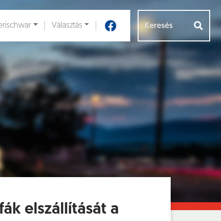
rischwar
Választás
Aloldalak [
]
k elszállítását a