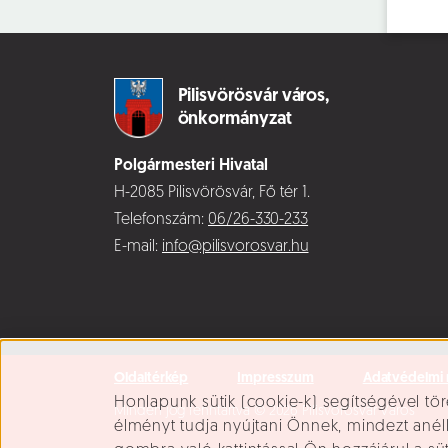
Pilisvörösvár város,
önkormányzat
Polgármesteri Hivatal
H-2085 Pilisvörösvár, Fő tér 1.
Telefonszám:
06/26-330-233
E-mail:
info@pilisvorosvar.hu
Oldaltérkép
Impresszum
Adatvédelmi 
Süti beállítások
Honlapunk sütik (cookie-k) segítségével tör
Minden jog fenntartva © 2026 Pilisvörösvár Város
élményt tudja nyújtani Önnek, mindezt ané