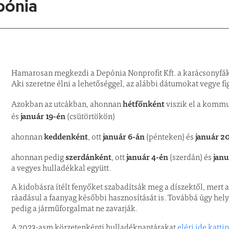
pónia
Hamarosan megkezdi a Depónia Nonprofit Kft. a karácsonyfák, 
Aki szeretne élni a lehetőséggel, az alábbi dátumokat vegye f
hétfőnként
Azokban az utcákban, ahonnan
viszik el a kommu
január 19-én
és
(csütörtökön)
keddenként
január 6-án
január 2
ahonnan
, ott
(pénteken) és
szerdánként
január 4-én
janu
ahonnan pedig
, ott
(szerdán) és
a vegyes hulladékkal együtt.
A kidobásra ítélt fenyőket szabadítsák meg a díszektől, mert 
ráadásul a faanyag későbbi hasznosítását is. Továbbá úgy hely
pedig a járműforgalmat ne zavarják.
A 2023-asm körzetenkénti hulladéknaptárakat
eléri ide kattin