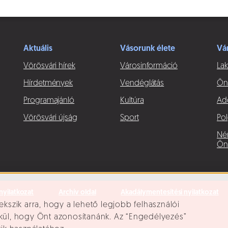
Aktuális
Vásorunk élete
Vá
Vörösvári hírek
Városinformáció
Lak
Hírdetmények
Vendéglátás
Ön
Programajánló
Kultúra
Ad
Vörösvári újság
Sport
Pol
Né
Ön
nyilatkozat
Archív oldal
Akadálymentesítési nyilatkozat
ekszik arra, hogy a lehető legjobb felhasználói
lkül, hogy Önt azonosítanánk. Az “Engedélyezés”