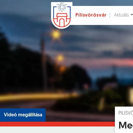
Aktuális
Pilisvörösvár
Ugrás a fő tartalomhoz
Hírek [
]
Esem
PILIS
Videó megállítása
Meg