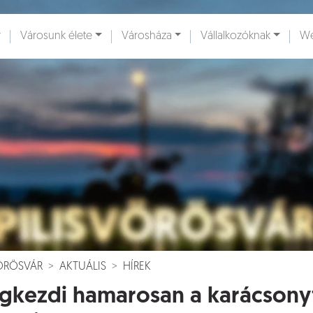
Városunk élete
Városháza
Vállalkozóknak
We
ények [
]
Dokumentumok [
]
VÖRÖSVÁR
AKTUÁLIS
HÍREK
kezdi hamarosan a karácsonyfá