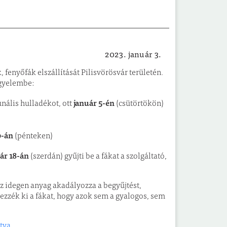
2023. január 3.
Felhívások, tájékoztatók
fenyőfák elszállítását Pilisvörösvár területén.
igyelembe:
január 5-én
nális hulladékot, ott
(csütörtökön)
0-án
(pénteken)
ár 18-án
(szerdán) gyűjti be a fákat a szolgáltató,
az idegen anyag akadályozza a begyűjtést,
ezzék ki a fákat, hogy azok sem a gyalogos, sem
tva.